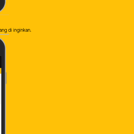
ang di inginkan.