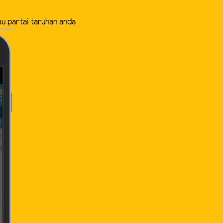
u partai taruhan anda