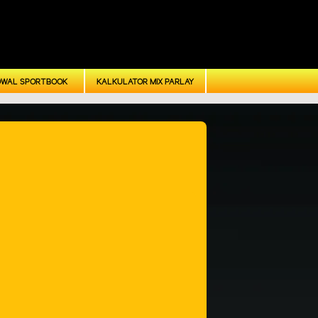
DWAL SPORTBOOK
KALKULATOR MIX PARLAY