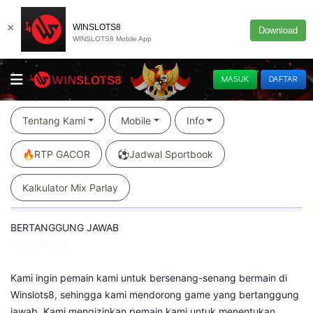
×
WINSLOTS8
Download
WINSLOTS8 Mobile App
MASUK
DAFTAR
Tentang Kami
Mobile
Info
🔥RTP GACOR
⚽️Jadwal Sportbook
Kalkulator Mix Parlay
BERTANGGUNG JAWAB
KEWAJIBAN
Kami ingin pemain kami untuk bersenang-senang bermain di
Winslots8, sehingga kami mendorong game yang bertanggung
jawab. Kami mengizinkan pemain kami untuk menentukan