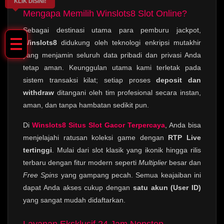
KLIK DISINI!
Mengapa Memilih Winslots8 Slot Online?
Sebagai destinasi utama para pemburu jackpot,
Winslots8
didukung oleh teknologi enkripsi mutakhir
yang menjamin seluruh data pribadi dan privasi Anda
tetap aman. Keunggulan utama kami terletak pada
sistem transaksi kilat; setiap proses
deposit dan
withdraw
ditangani oleh tim profesional secara instan,
aman, dan tanpa hambatan sedikit pun.
Di
Winslots8 Situs Slot Gacor Terpercaya
, Anda bisa
menjelajahi ratusan koleksi game dengan
RTP Live
tertinggi
. Mulai dari slot klasik yang ikonik hingga rilis
terbaru dengan fitur modern seperti
Multiplier
besar dan
Free Spins
yang gampang pecah. Semua keajaiban ini
dapat Anda akses cukup dengan
satu akun (User ID)
yang sangat mudah didaftarkan.