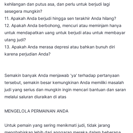
kehilangan dan putus asa, dan perlu untuk berjudi lagi
sesegera mungkin?
11. Apakah Anda berjudi hingga sen terakhir Anda hilang?
12. Apakah Anda berbohong, mencuri atau meminjam hanya
untuk mendapatkan uang untuk berjudi atau untuk membayar
utang judi?
13. Apakah Anda merasa depresi atau bahkan bunuh diri
karena perjudian Anda?
Semakin banyak Anda menjawab 'ya' terhadap pertanyaan
tersebut, semakin besar kemungkinan Anda memiliki masalah
judi yang serius dan mungkin ingin mencari bantuan dan saran
melalui saluran diuraikan di atas
MENGELOLA PERMAINAN ANDA
Untuk pemain yang sering menikmati judi, tidak jarang
menghabiskan lebih dari anggaran mereka dalam beberapa