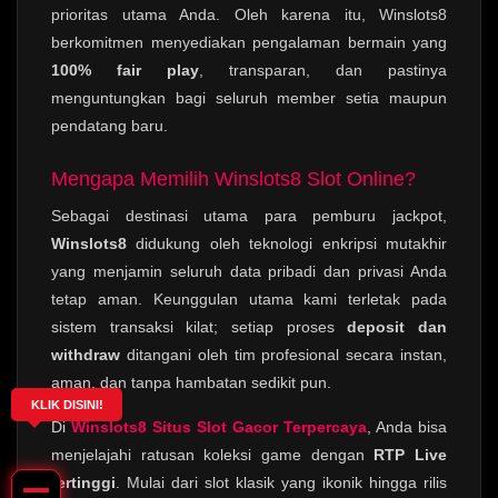
prioritas utama Anda. Oleh karena itu, Winslots8
berkomitmen menyediakan pengalaman bermain yang
100% fair play
, transparan, dan pastinya
menguntungkan bagi seluruh member setia maupun
pendatang baru.
Mengapa Memilih Winslots8 Slot Online?
Sebagai destinasi utama para pemburu jackpot,
Winslots8
didukung oleh teknologi enkripsi mutakhir
yang menjamin seluruh data pribadi dan privasi Anda
tetap aman. Keunggulan utama kami terletak pada
sistem transaksi kilat; setiap proses
deposit dan
withdraw
ditangani oleh tim profesional secara instan,
aman, dan tanpa hambatan sedikit pun.
KLIK DISINI!
Di
Winslots8 Situs Slot Gacor Terpercaya
, Anda bisa
menjelajahi ratusan koleksi game dengan
RTP Live
tertinggi
. Mulai dari slot klasik yang ikonik hingga rilis