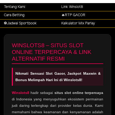
Tentang Kami
Link Winslot8
Cara Betting
🔥RTP GACOR
⚽️Jadwal Sportbook
Kalkulator Mix Parlay
WINSLOTS8 – SITUS SLOT
ONLINE TERPERCAYA & LINK
ALTERNATIF RESMI
Nikmati Sensasi Slot Gacor, Jackpot Maxwin &
Bonus Melimpah Hari Ini di Winslots8!
Winslots8
hadir sebagai
situs slot online terpercaya
di Indonesia yang menyuguhkan ekosistem permainan
judi daring terlengkap dari provider kelas dunia. Kami
memahami bahwa keamanan dan kenyamanan adalah