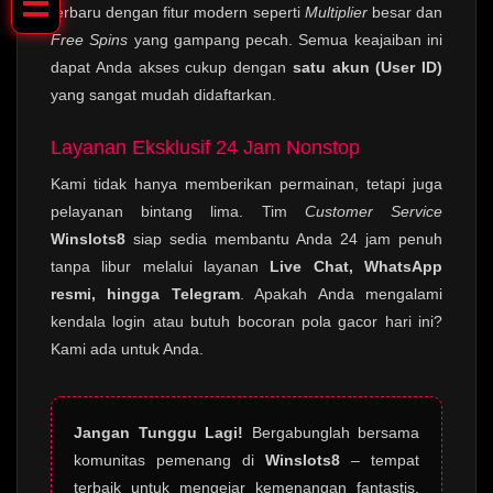
terbaru dengan fitur modern seperti
Multiplier
besar dan
Free Spins
yang gampang pecah. Semua keajaiban ini
dapat Anda akses cukup dengan
satu akun (User ID)
yang sangat mudah didaftarkan.
Layanan Eksklusif 24 Jam Nonstop
Kami tidak hanya memberikan permainan, tetapi juga
pelayanan bintang lima. Tim
Customer Service
Winslots8
siap sedia membantu Anda 24 jam penuh
tanpa libur melalui layanan
Live Chat, WhatsApp
resmi, hingga Telegram
. Apakah Anda mengalami
kendala login atau butuh bocoran pola gacor hari ini?
Kami ada untuk Anda.
Jangan Tunggu Lagi!
Bergabunglah bersama
komunitas pemenang di
Winslots8
– tempat
terbaik untuk mengejar kemenangan fantastis,