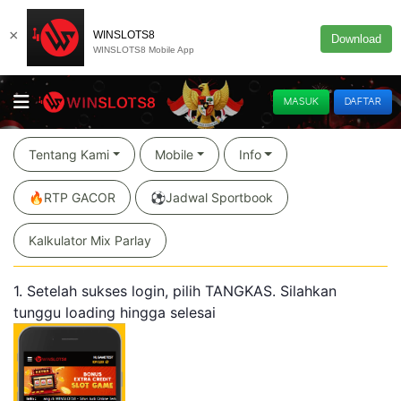
×
WINSLOTS8
Download
WINSLOTS8 Mobile App
MASUK
DAFTAR
Tentang Kami
Mobile
Info
🔥RTP GACOR
⚽️Jadwal Sportbook
Kalkulator Mix Parlay
1. Setelah sukses login, pilih TANGKAS. Silahkan
tunggu loading hingga selesai