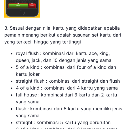
3. Sesuai dengan nilai kartu yang didapatkan apabila
pemain menang berikut adalah susunan set kartu dari
yang terkecil hingga yang tertinggi
royal flush : kombinasi dari kartu ace, king,
queen, jack, dan 10 dengan jenis yang sama
5 of a kind : kombinasi dari four of a kind dan
kartu joker
straight flush : kombinasi dari straight dan flush
4 of a kind : kombinasi dari 4 kartu yang sama
full house : kombinasi dari 3 kartu dan 2 kartu
yang sama
flush : kombinasi dari 5 kartu yang memiliki jenis
yang sama
straight : kombinasi 5 kartu yang berurutan