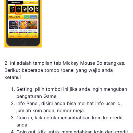
2. Ini adalah tampilan tab Mickey Mouse Bolatangkas.
Berikut beberapa tombol/panel yang wajib anda
ketahui
Setting, pilih tombol ini jika anda ingin mengubah
pengaturan Game
Info Panel, disini anda bisa melihat info user id,
jumlah koin anda, nomor meja.
Coin in, klik untuk menambahkan koin ke credit
anda
Coin out, klik untuk memindahkan koin dari credit